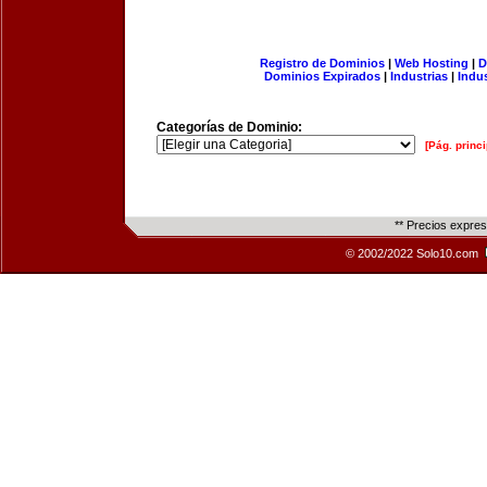
Registro de Dominios
|
Web Hosting
|
D
Dominios Expirados
|
Industrias
|
Indu
Categorías de Dominio:
[Pág. princi
** Precios expre
© 2002/2022 Solo10.com