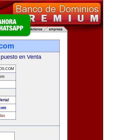
.com
 puesto en Venta
OS.COM
com
ferta!
.com
tas