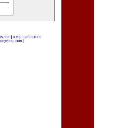
ios.com
|
e-voluntarios.com
|
cionyventa.com
|