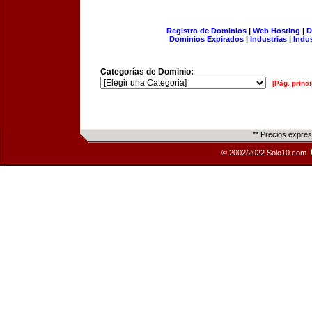
Registro de Dominios
|
Web Hosting
|
D
Dominios Expirados
|
Industrias
|
Indu
Categorías de Dominio:
[Pág. princi
** Precios expre
© 2002/2022 Solo10.com