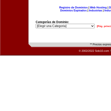
Registro de Dominios
|
Web Hosting
|
D
Dominios Expirados
|
Industrias
|
Indu
Categorías de Dominio:
[Pág. princi
** Precios expre
© 2002/2022 Solo10.com