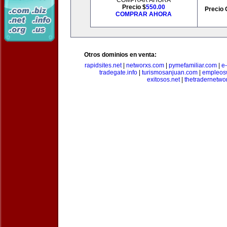
COMPRAR AHORA
Precio $
550.00
Precio 
COMPRAR AHORA
Otros dominios en venta:
rapidsites.net
|
networxs.com
|
pymefamiliar.com
|
e
tradegate.info
|
turismosanjuan.com
|
empleos
exitosos.net
|
thetradernetwo