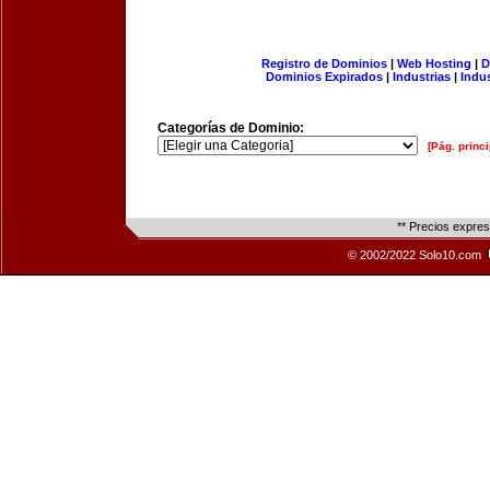
Registro de Dominios
|
Web Hosting
|
D
Dominios Expirados
|
Industrias
|
Indu
Categorías de Dominio:
[Pág. princi
** Precios expre
© 2002/2022 Solo10.com