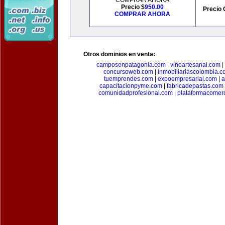
COMPRAR AHORA
Precio $
950.00
Precio 
COMPRAR AHORA
Otros dominios en venta:
camposenpatagonia.com
|
vinoartesanal.com
|
concursoweb.com
|
inmobiliariascolombia.
tuemprendes.com
|
expoempresarial.com
|
a
capacitacionpyme.com
|
fabricadepastas.com
comunidadprofesional.com
|
plataformacomerc