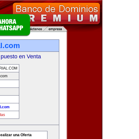
l.com
 puesto en Venta
RIAL.COM
.com
l.com
tas
ealizar una Oferta