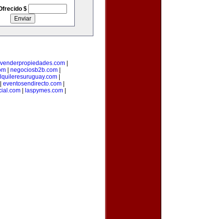
Ofrecido $
venderpropiedades.com
|
com
|
negociosb2b.com
|
lquileresuruguay.com
|
|
eventosendirecto.com
|
ial.com
|
laspymes.com
|