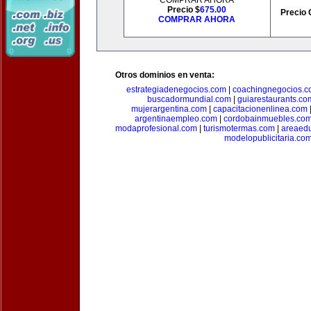
COMPRAR AHORA
Precio $
675.00
Precio 
COMPRAR AHORA
Otros dominios en venta:
estrategiadenegocios.com
|
coachingnegocios.
buscadormundial.com
|
guiarestaurants.co
mujerargentina.com
|
capacitacionenlinea.com
argentinaempleo.com
|
cordobainmuebles.co
modaprofesional.com
|
turismotermas.com
|
areaedu
modelopublicitaria.co