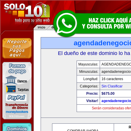
agendadenegoci
El dueño de este dominio lo ha
Mayusculas:
AGENDADENEGO
Minusculas:
agendadenegocio
Longitud:
16 caracteres
Categorias:
Sin Clasificar
Precio:
$675.00
Visitar!
agendadenegoci
Serán consideradas ofer
R