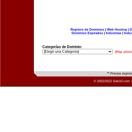
Registro de Dominios
|
Web Hosting
|
D
Dominios Expirados
|
Industrias
|
Indu
Categorías de Dominio:
[Pág. princi
** Precios expre
© 2002/2022 Solo10.com