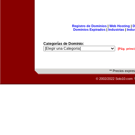
Registro de Dominios
|
Web Hosting
|
D
Dominios Expirados
|
Industrias
|
Indu
Categorías de Dominio:
[Pág. princi
** Precios expre
© 2002/2022 Solo10.com