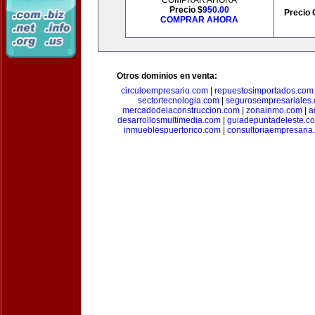
COMPRAR AHORA
Precio $
950.00
Precio 
COMPRAR AHORA
Otros dominios en venta:
circuloempresario.com
|
repuestosimportados.com
sectortecnologia.com
|
segurosempresariales
mercadodelaconstruccion.com
|
zonainmo.com
|
a
desarrollosmultimedia.com
|
guiadepuntadeleste.c
inmueblespuertorico.com
|
consultoriaempresaria