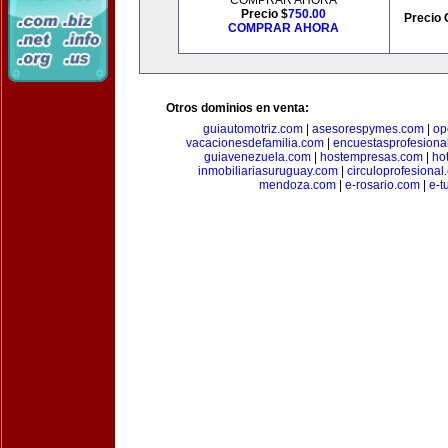
COMPRAR AHORA
Precio $
750.00
Precio 
COMPRAR AHORA
Otros dominios en venta:
guiautomotriz.com
|
asesorespymes.com
|
op
vacacionesdefamilia.com
|
encuestasprofesiona
guiavenezuela.com
|
hostempresas.com
|
ho
inmobiliariasuruguay.com
|
circuloprofesional
mendoza.com
|
e-rosario.com
|
e-