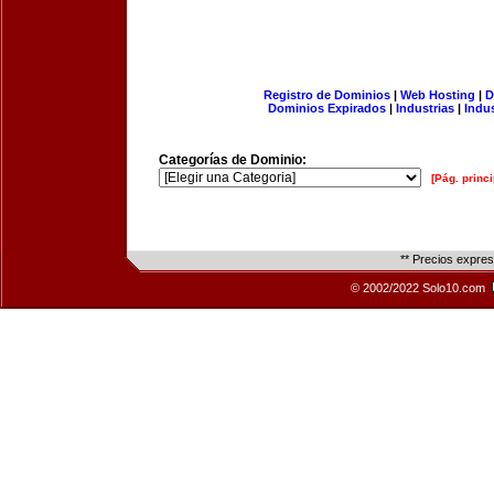
Registro de Dominios
|
Web Hosting
|
D
Dominios Expirados
|
Industrias
|
Indu
Categorías de Dominio:
[Pág. princi
** Precios expre
© 2002/2022 Solo10.com