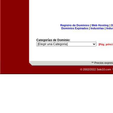
Registro de Dominios
|
Web Hosting
|
D
Dominios Expirados
|
Industrias
|
Indu
Categorías de Dominio:
[Pág. princi
** Precios expre
© 2002/2022 Solo10.com