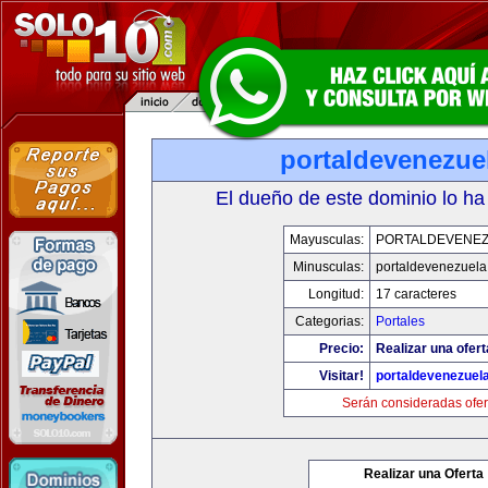
portaldevenezue
El dueño de este dominio lo ha
Mayusculas:
PORTALDEVENE
Minusculas:
portaldevenezuel
Longitud:
17 caracteres
Categorias:
Portales
Precio:
Realizar una ofert
Visitar!
portaldevenezuel
Serán consideradas ofer
Realizar una Oferta