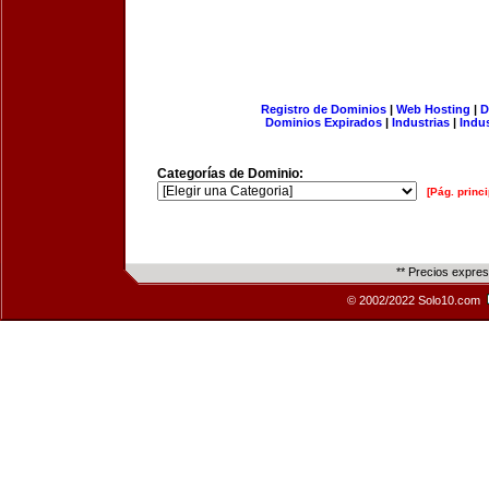
Registro de Dominios
|
Web Hosting
|
D
Dominios Expirados
|
Industrias
|
Indu
Categorías de Dominio:
[Pág. princi
** Precios expre
© 2002/2022 Solo10.com