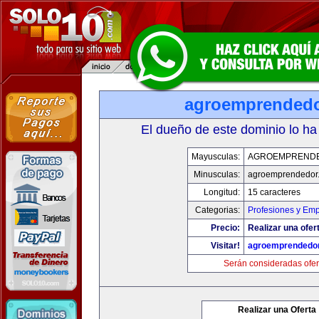
agroemprended
El dueño de este dominio lo ha
Mayusculas:
AGROEMPREND
Minusculas:
agroemprendedor
Longitud:
15 caracteres
Categorias:
Profesiones y Em
Precio:
Realizar una ofer
Visitar!
agroemprendedo
Serán consideradas ofer
Realizar una Oferta