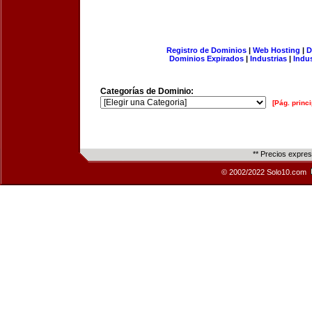
Registro de Dominios
|
Web Hosting
|
D
Dominios Expirados
|
Industrias
|
Indu
Categorías de Dominio:
[Pág. princi
** Precios expre
© 2002/2022 Solo10.com