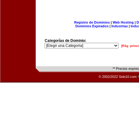
Registro de Dominios
|
Web Hosting
|
D
Dominios Expirados
|
Industrias
|
Indu
Categorías de Dominio:
[Pág. princi
** Precios expre
© 2002/2022 Solo10.com