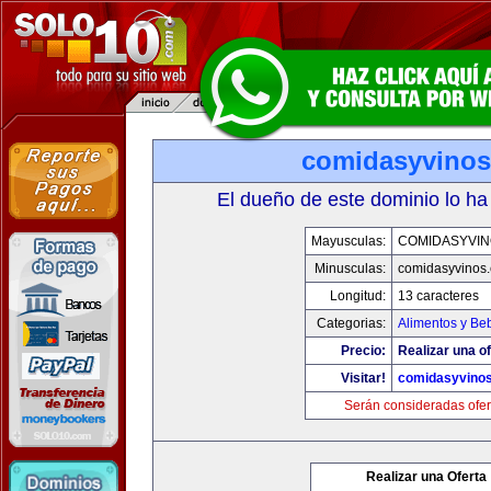
comidasyvino
El dueño de este dominio lo ha
Mayusculas:
COMIDASYVIN
Minusculas:
comidasyvinos
Longitud:
13 caracteres
Categorias:
Alimentos y Be
Precio:
Realizar una of
Visitar!
comidasyvino
Serán consideradas ofer
Realizar una Oferta