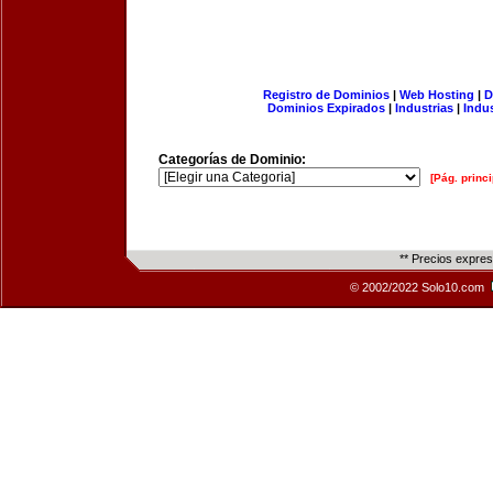
Registro de Dominios
|
Web Hosting
|
D
Dominios Expirados
|
Industrias
|
Indu
Categorías de Dominio:
[Pág. princi
** Precios expre
© 2002/2022 Solo10.com