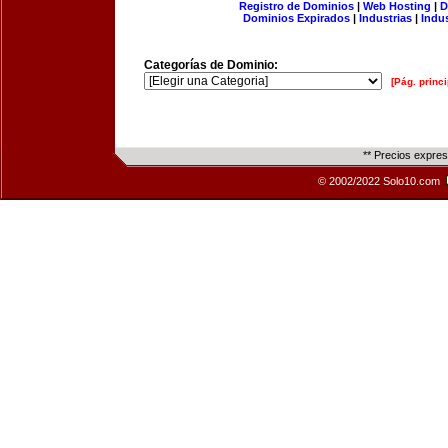
Registro de Dominios
|
Web Hosting
|
D
Dominios Expirados
|
Industrias
|
Indu
Categorías de Dominio:
[Pág. princi
** Precios expre
© 2002/2022 Solo10.com