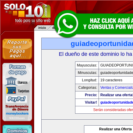
guiadeoportunid
El dueño de este dominio lo ha
Mayusculas:
GUIADEOPORTUN
Minusculas:
guiadeoportunidad
Longitud:
19 caracteres
Categorias:
Ventas y Comerciali
Precio:
Realizar una oferta
Visitar!
guiadeoportunidad
Serán consideradas ofer
Realizar una Oferta