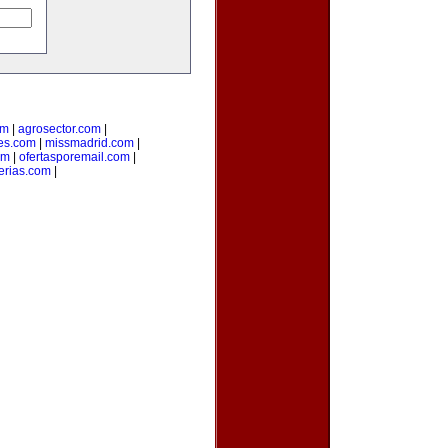
om
|
agrosector.com
|
es.com
|
missmadrid.com
|
om
|
ofertasporemail.com
|
erias.com
|