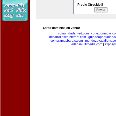
Precio Ofrecido $
Otros dominios en venta:
comunidadenred.com
|
conexionmovil.c
desarrolloseninternet.com
|
guiadeoportunidad
compramasbarato.com
|
mendozavacations.c
videosmultimedia.com
|
exposyf