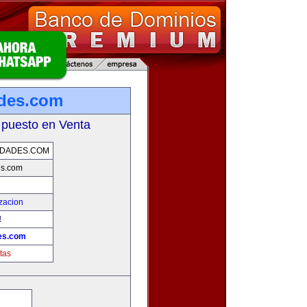
ades.com
 puesto en Venta
IDADES.COM
es.com
zacion
!
es.com
tas