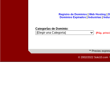
Registro de Dominios
|
Web Hosting
|
D
Dominios Expirados
|
Industrias
|
Indu
Categorías de Dominio:
[Pág. princi
** Precios expre
© 2002/2022 Solo10.com