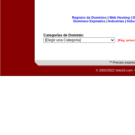
Registro de Dominios
|
Web Hosting
|
D
Dominios Expirados
|
Industrias
|
Indu
Categorías de Dominio:
[Pág. princi
** Precios expre
© 2002/2022 Solo10.com