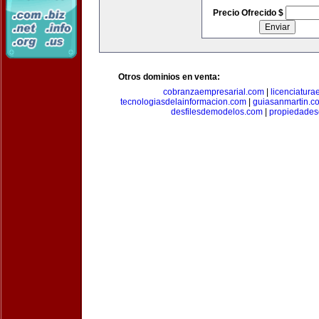
Precio Ofrecido $
Otros dominios en venta:
cobranzaempresarial.com
|
licenciatura
tecnologiasdelainformacion.com
|
guiasanmartin.c
desfilesdemodelos.com
|
propiedade