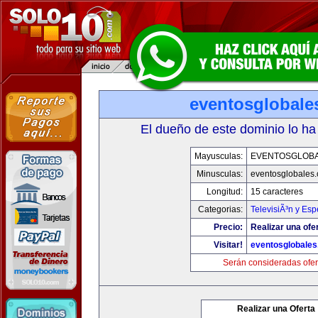
eventosglobale
El dueño de este dominio lo ha
Mayusculas:
EVENTOSGLOB
Minusculas:
eventosglobales
Longitud:
15 caracteres
Categorias:
TelevisiÃ³n y Esp
Precio:
Realizar una ofer
Visitar!
eventosglobale
Serán consideradas ofer
Realizar una Oferta