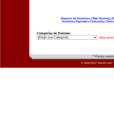
Registro de Dominios
|
Web Hosting
|
D
Dominios Expirados
|
Industrias
|
Indu
Categorías de Dominio:
[Pág. princi
** Precios expre
© 2002/2022 Solo10.com