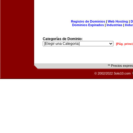
Registro de Dominios
|
Web Hosting
|
D
Dominios Expirados
|
Industrias
|
Indu
Categorías de Dominio:
[Pág. princi
** Precios expre
© 2002/2022 Solo10.com