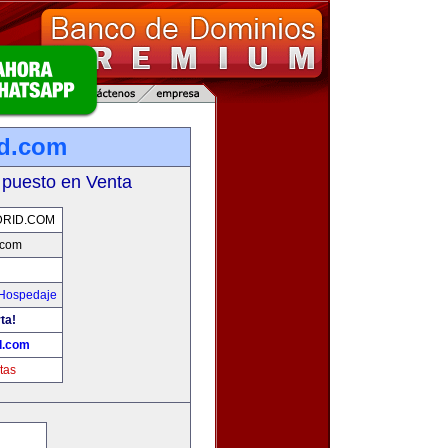
id.com
 puesto en Venta
RID.COM
.com
 Hospedaje
ta!
d.com
tas