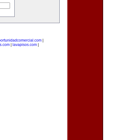
ortunidadcomercial.com
|
as.com
|
lavapisos.com
|