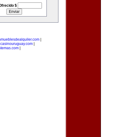
Ofrecido $
nmueblesdealquiler.com
|
|
casinouruguay.com
|
stemas.com
|