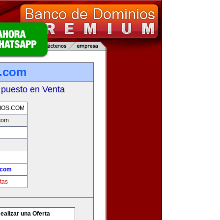
s.com
 puesto en Venta
IOS.COM
com
.com
tas
ealizar una Oferta