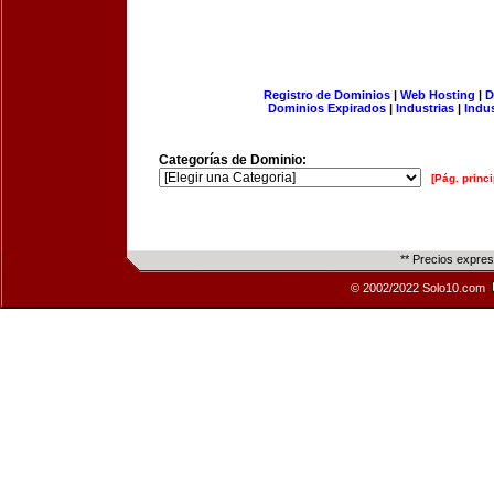
Registro de Dominios
|
Web Hosting
|
D
Dominios Expirados
|
Industrias
|
Indu
Categorías de Dominio:
[Pág. princi
** Precios expre
© 2002/2022 Solo10.com