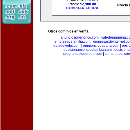
COMPRAR AHORA
Precio $
2,900.00
Precio 
COMPRAR AHORA
Otros dominios en venta:
anunciospuertorico.com
|
cafedemaquina.c
empresadefamilia.com
|
empresasdeinternet.c
guiadewebs.com
|
opinionciudadana.com
|
posi
posicionamientocolombia.com
|
posicion
programacionenred.com
|
comprahost.co