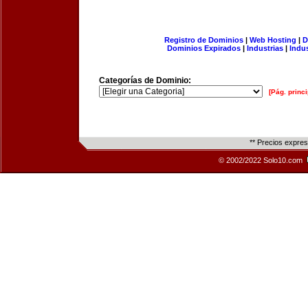
Registro de Dominios
|
Web Hosting
|
D
Dominios Expirados
|
Industrias
|
Indu
Categorías de Dominio:
[Pág. princi
** Precios expre
© 2002/2022 Solo10.com