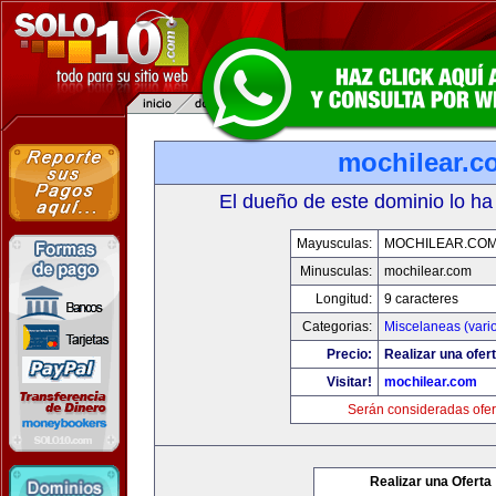
mochilear.c
El dueño de este dominio lo ha
Mayusculas:
MOCHILEAR.CO
Minusculas:
mochilear.com
Longitud:
9 caracteres
Categorias:
Miscelaneas (vari
Precio:
Realizar una ofert
Visitar!
mochilear.com
Serán consideradas ofer
Realizar una Oferta