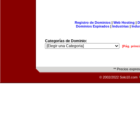
Registro de Dominios
|
Web Hosting
|
D
Dominios Expirados
|
Industrias
|
Indu
Categorías de Dominio:
[Pág. princi
** Precios expre
© 2002/2022 Solo10.com