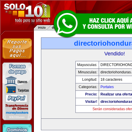
directoriohondu
Vendido!
Mayusculas:
DIRECTORIOHON
Minusculas:
directoriohonduras
Longitud:
18 caracteres
Categorias:
Portales
Precio:
Realizar una oferta
Visitar!
directoriohondura
Serán consideradas ofer