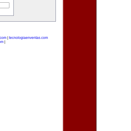
.com
|
tecnologiaenventas.com
om
|