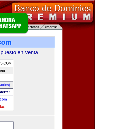
.com
 puesto en Venta
AS.COM
com
varios)
ferta!
.com
tas