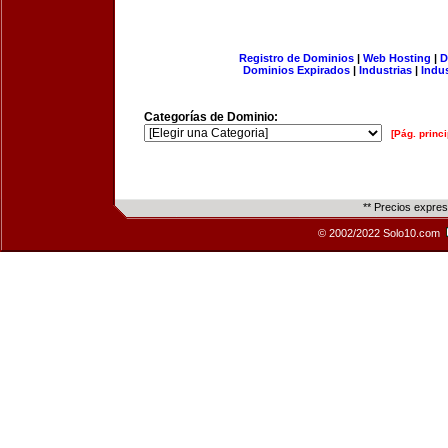
Registro de Dominios
|
Web Hosting
|
D
Dominios Expirados
|
Industrias
|
Indu
Categorías de Dominio:
[Pág. princi
** Precios expre
© 2002/2022 Solo10.com