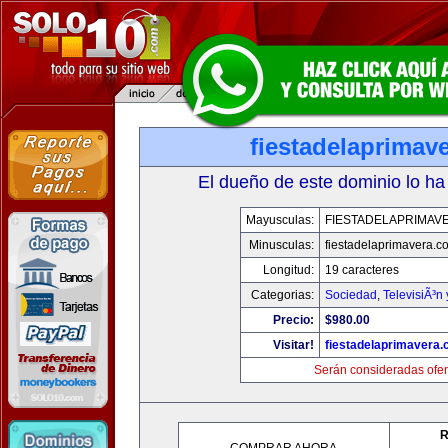
fiestadelaprimav
El dueño de este dominio lo ha
Mayusculas:
FIESTADELAPRIMAV
Minusculas:
fiestadelaprimavera.c
Longitud:
19 caracteres
Categorias:
Sociedad
,
TelevisiÃ³n
Precio:
$980.00
Visitar!
fiestadelaprimavera
Serán consideradas ofer
R