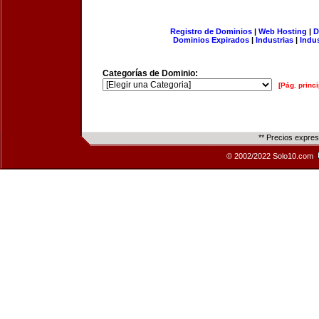
Registro de Dominios
|
Web Hosting
|
D
Dominios Expirados
|
Industrias
|
Indu
Categorías de Dominio:
[Pág. princi
** Precios expre
© 2002/2022 Solo10.com