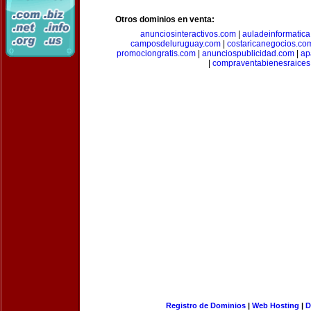
Otros dominios en venta:
anunciosinteractivos.com
|
auladeinformatic
camposdeluruguay.com
|
costaricanegocios.co
promociongratis.com
|
anunciospublicidad.com
|
ap
|
compraventabienesraices
Registro de Dominios
|
Web Hosting
|
D