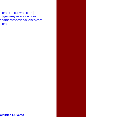
a.com
|
buscapyme.com
|
m
|
gestionyseleccion.com
|
artamentosdevacaciones.com
.com
|
ominios En Venta