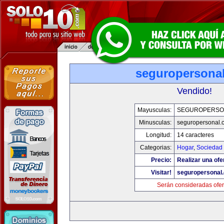
seguropersona
Vendido!
Mayusculas:
SEGUROPERSO
Minusculas:
seguropersonal.
Longitud:
14 caracteres
Categorias:
Hogar
,
Sociedad
Precio:
Realizar una ofe
Visitar!
seguropersonal
Serán consideradas ofer