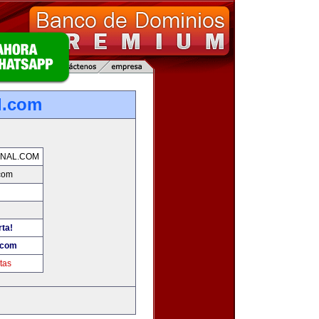
l.com
NAL.COM
com
rta!
.com
tas