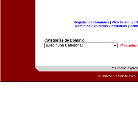
Registro de Dominios
|
Web Hosting
|
D
Dominios Expirados
|
Industrias
|
Indu
Categorías de Dominio:
[Pág. princi
** Precios expre
© 2002/2022 Solo10.com