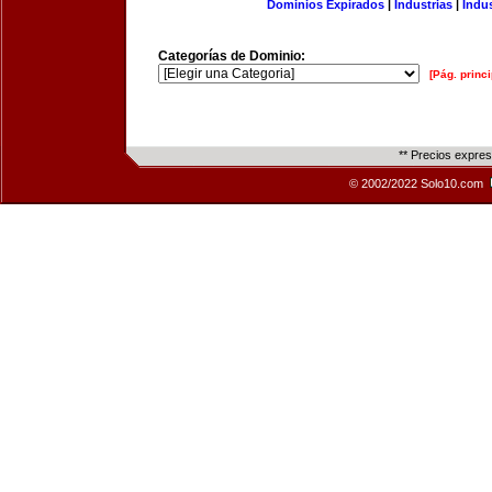
Dominios Expirados
|
Industrias
|
Indu
Categorías de Dominio:
[Pág. princi
** Precios expre
© 2002/2022 Solo10.com