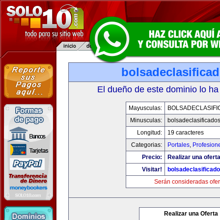
bolsadeclasifica
El dueño de este dominio lo ha
Mayusculas:
BOLSADECLASIFI
Minusculas:
bolsadeclasificado
Longitud:
19 caracteres
Categorias:
Portales
,
Profesion
Precio:
Realizar una oferta
Visitar!
bolsadeclasificad
Serán consideradas ofer
Realizar una Oferta