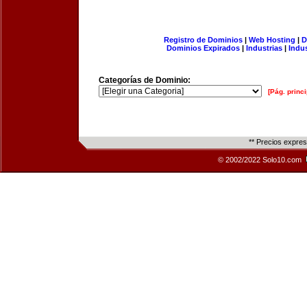
Registro de Dominios
|
Web Hosting
|
D
Dominios Expirados
|
Industrias
|
Indu
Categorías de Dominio:
[Pág. princi
** Precios expre
© 2002/2022 Solo10.com