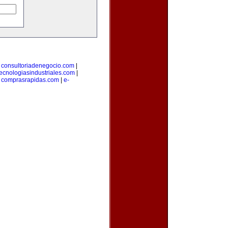
|
consultoriadenegocio.com
|
tecnologiasindustriales.com
|
|
comprasrapidas.com
|
e-