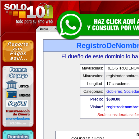
RegistroDeNomb
El dueño de este dominio lo ha
Mayusculas:
REGISTRODENO
Minusculas:
registrodenombres
Longitud:
17 caracteres
Categorias:
Gobierno
,
Socieda
Precio:
$600.00
Visitar!
registrodenombr
Serán consideradas ofer
R