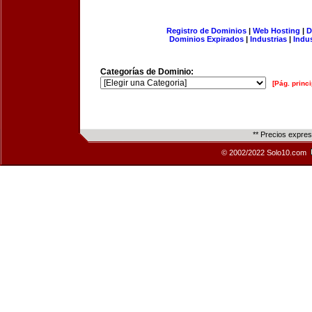
Registro de Dominios
|
Web Hosting
|
D
Dominios Expirados
|
Industrias
|
Indu
Categorías de Dominio:
[Pág. princi
** Precios expre
© 2002/2022 Solo10.com