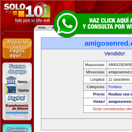
amigosenred
Vendido!
Mayusculas:
AMIGOSENR
Minusculas:
amigosenred.
Longitud:
11 caracteres
Categorias:
Portales
Precio:
Realizar una o
Visitar!
amigosenred
Serán consideradas ofer