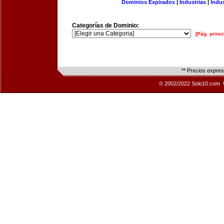
Dominios Expirados
|
Industrias
|
Indu
Categorías de Dominio:
[Pág. princi
** Precios expre
© 2002/2022 Solo10.com