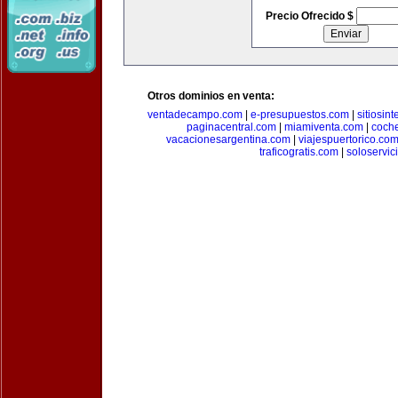
Precio Ofrecido $
Otros dominios en venta:
ventadecampo.com
|
e-presupuestos.com
|
sitiosin
paginacentral.com
|
miamiventa.com
|
coch
vacacionesargentina.com
|
viajespuertorico.co
traficogratis.com
|
soloservic