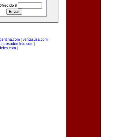
Ofrecido $
rgentina.com
|
ventasusa.com
|
entresudominio.com
|
teles.com
|