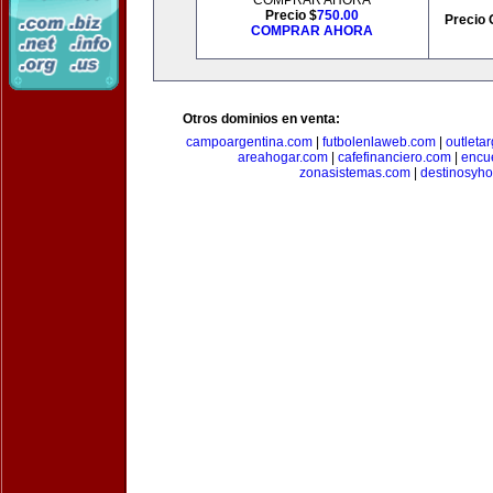
COMPRAR AHORA
Precio $
750.00
Precio 
COMPRAR AHORA
Otros dominios en venta:
campoargentina.com
|
futbolenlaweb.com
|
outleta
areahogar.com
|
cafefinanciero.com
|
encu
zonasistemas.com
|
destinosyho