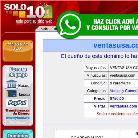
ventasusa.
El dueño de este dominio lo ha
Mayusculas:
VENTASUSA.C
Minusculas:
ventasusa.com
Longitud:
9 caracteres
Categorias:
Ventas y Comerc
Precio:
$750.00
Visitar!
ventasusa.com
Serán consideradas ofer
R