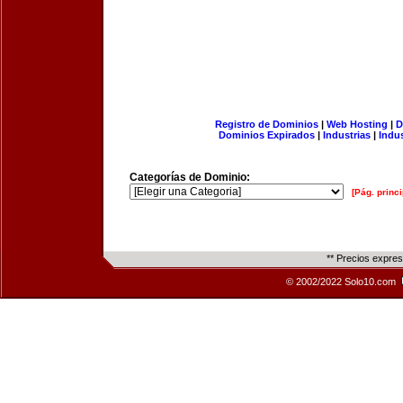
Registro de Dominios
|
Web Hosting
|
D
Dominios Expirados
|
Industrias
|
Indu
Categorías de Dominio:
[Pág. princi
** Precios expre
© 2002/2022 Solo10.com