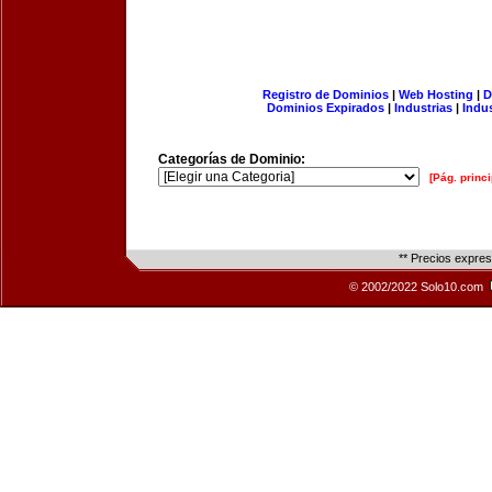
Registro de Dominios
|
Web Hosting
|
D
Dominios Expirados
|
Industrias
|
Indu
Categorías de Dominio:
[Pág. princi
** Precios expre
© 2002/2022 Solo10.com