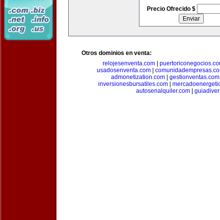
Precio Ofrecido $
Otros dominios en venta:
relojesenventa.com
|
puertoriconegocios.c
usadosenventa.com
|
comunidadempresas.c
admonetization.com
|
gestionventas.com
inversionesbursatiles.com
|
mercadoenergeti
autosenalquiler.com
|
guiadive