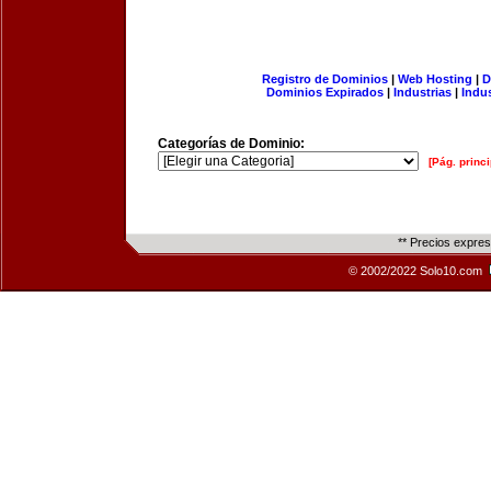
Registro de Dominios
|
Web Hosting
|
D
Dominios Expirados
|
Industrias
|
Indu
Categorías de Dominio:
[Pág. princi
** Precios expre
© 2002/2022 Solo10.com