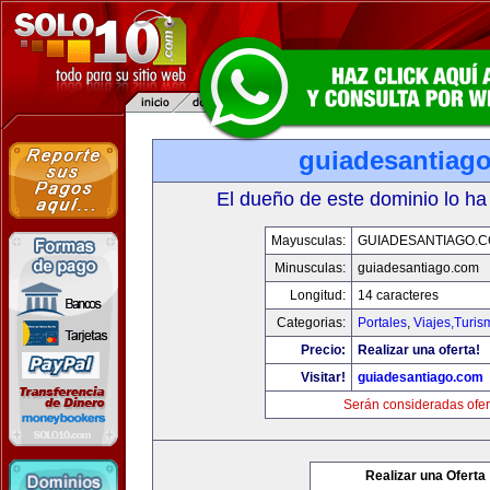
guiadesantiag
El dueño de este dominio lo ha
Mayusculas:
GUIADESANTIAGO.
Minusculas:
guiadesantiago.com
Longitud:
14 caracteres
Categorias:
Portales
,
Viajes,Turi
Precio:
Realizar una oferta!
Visitar!
guiadesantiago.com
Serán consideradas ofer
Realizar una Oferta