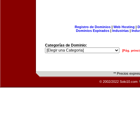
Registro de Dominios
|
Web Hosting
|
D
Dominios Expirados
|
Industrias
|
Indu
Categorías de Dominio:
[Pág. princi
** Precios expre
© 2002/2022 Solo10.com