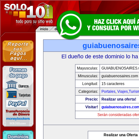
guiabuenosaire
El dueño de este dominio lo ha
Mayusculas:
GUIABUENOSAIRES
Minusculas:
guiabuenosaires.com
Longitud:
15 caracteres
Categorias:
Portales
,
Viajes,Turi
Precio:
Realizar una oferta!
Visitar!
guiabuenosaires.co
Serán consideradas ofer
Realizar una Oferta