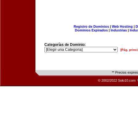
Registro de Dominios
|
Web Hosting
|
D
Dominios Expirados
|
Industrias
|
Indu
Categorías de Dominio:
[Pág. princi
** Precios expre
© 2002/2022 Solo10.com