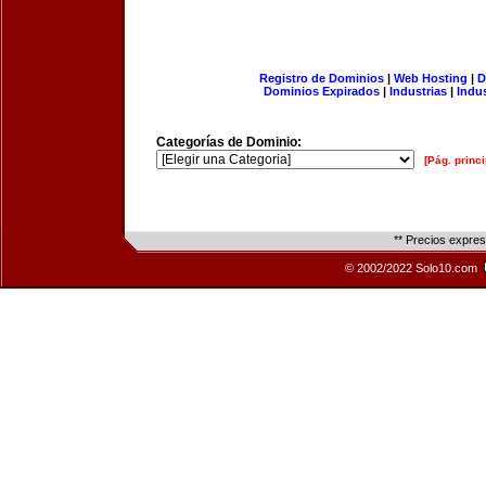
Registro de Dominios
|
Web Hosting
|
D
Dominios Expirados
|
Industrias
|
Indu
Categorías de Dominio:
[Pág. princi
** Precios expre
© 2002/2022 Solo10.com