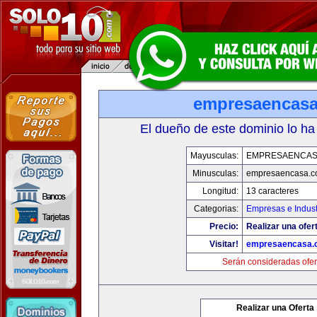
empresaencas
El dueño de este dominio lo ha
Mayusculas:
EMPRESAENCAS
Minusculas:
empresaencasa.
Longitud:
13 caracteres
Categorias:
Empresas e Indust
Precio:
Realizar una ofer
Visitar!
empresaencasa.
Serán consideradas ofer
Realizar una Oferta