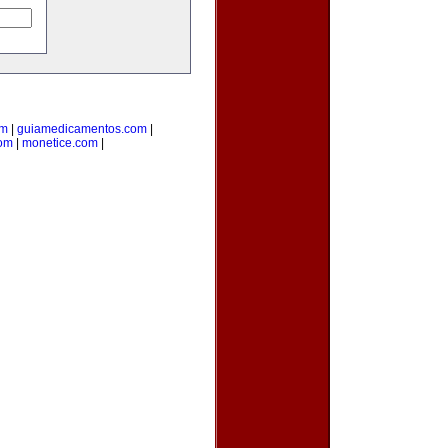
om
|
guiamedicamentos.com
|
com
|
monetice.com
|