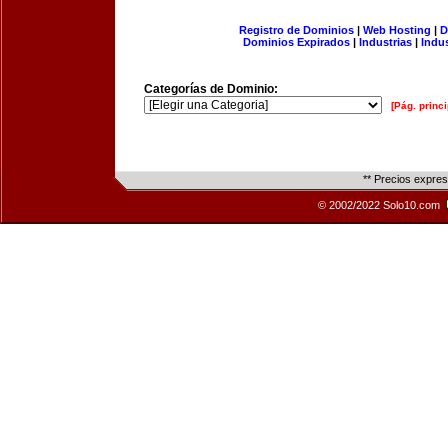
Registro de Dominios
|
Web Hosting
|
D
Dominios Expirados
|
Industrias
|
Indu
Categorías de Dominio:
[Pág. princi
** Precios expre
© 2002/2022 Solo10.com