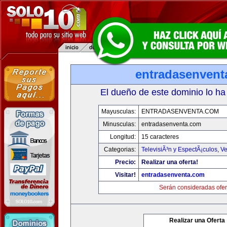
entradasenvent
El dueño de este dominio lo ha
Mayusculas:
ENTRADASENVENTA.COM
Minusculas:
entradasenventa.com
Longitud:
15 caracteres
Categorias:
TelevisiÃ³n y EspectÃ¡culos
,
Ve
Precio:
Realizar una oferta!
Visitar!
entradasenventa.com
Serán consideradas ofer
Realizar una Oferta