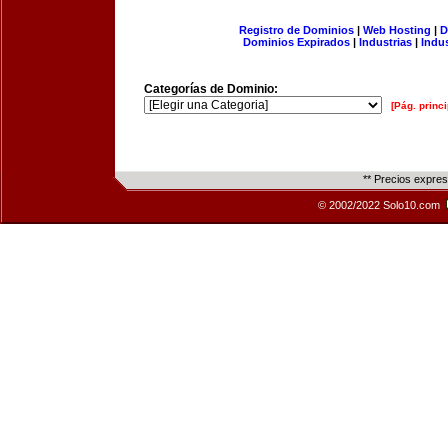
Registro de Dominios
|
Web Hosting
|
D
Dominios Expirados
|
Industrias
|
Indu
Categorías de Dominio:
[Pág. princi
** Precios expre
© 2002/2022 Solo10.com