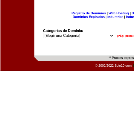
Registro de Dominios
|
Web Hosting
|
D
Dominios Expirados
|
Industrias
|
Indu
Categorías de Dominio:
[Pág. princi
** Precios expre
© 2002/2022 Solo10.com