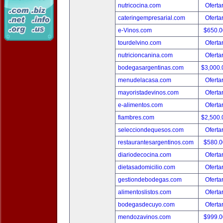
nutricocina.com
Oferta
cateringempresarial.com
Oferta
e-Vinos.com
$650.
tourdelvino.com
Oferta
nutricioncanina.com
Oferta
bodegasargentinas.com
$3,000
menudelacasa.com
Oferta
mayoristadevinos.com
Oferta
e-alimentos.com
Oferta
fiambres.com
$2,500
selecciondequesos.com
Oferta
restaurantesargentinos.com
$580.
diariodecocina.com
Oferta
dietasadomicilio.com
Oferta
gestiondebodegas.com
Oferta
alimentoslistos.com
Oferta
bodegasdecuyo.com
Oferta
mendozavinos.com
$999.