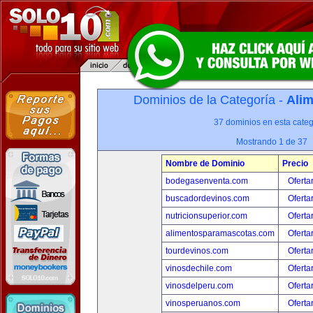
Dominios de la Categoría -
Alim
37 dominios en esta categ
Mostrando 1 de 37
Nombre de Dominio
Precio
bodegasenventa.com
Oferta
buscadordevinos.com
Oferta
nutricionsuperior.com
Oferta
alimentosparamascotas.com
Oferta
tourdevinos.com
Oferta
vinosdechile.com
Oferta
vinosdelperu.com
Oferta
vinosperuanos.com
Oferta