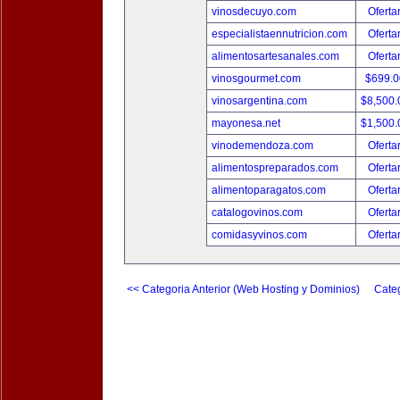
vinosdecuyo.com
Oferta
especialistaennutricion.com
Oferta
alimentosartesanales.com
Oferta
vinosgourmet.com
$699.
vinosargentina.com
$8,500
mayonesa.net
$1,500
vinodemendoza.com
Oferta
alimentospreparados.com
Oferta
alimentoparagatos.com
Oferta
catalogovinos.com
Oferta
comidasyvinos.com
Oferta
<< Categoria Anterior (Web Hosting y Dominios)
Categ